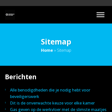
Sitemap
Home
»
Sitemap
Berichten
Alle benodigdheden die je nodig hebt voor
beveiligerswerk
Dit is de onverwachte keuze voor elke kamer
Gas geven op de werkvloer met de slimste maatjes